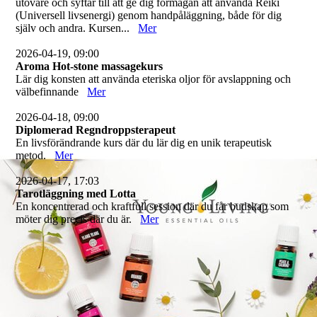
utövare och syftar till att ge dig förmågan att använda Reiki
(Universell livsenergi) genom handpåläggning, både för dig
själv och andra. Kursen...
Mer
2026-04-19, 09:00
Aroma Hot-stone massagekurs
Lär dig konsten att använda eteriska oljor för avslappning och
välbefinnande
Mer
2026-04-18, 09:00
Diplomerad Regndroppsterapeut
En livsförändrande kurs där du lär dig en unik terapeutisk
metod.
Mer
2026-04-17, 17:03
Tarotläggning med Lotta
En koncentrerad och kraftfull session där du får budskap som
möter dig precis där du är.
Mer