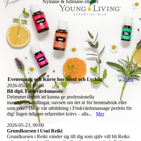
Nymåne & fullmåne‑ritualer
Evenemang och Kurse hos Sund och Lycklig
2026-05-30, 09:00
Bli dipl. Friskvårdsmassör
Drömmer du om att kunna ge professionella
massagebehandlingar, oavsett om det är för hemmabruk eller
som yrke? Då är vår utbildning i Friskvårdsmassage perfekt för
dig! Ingen tidigare erfarenhet krävs – alla...
Mer
2026-05-23, 09:00
Grundkursen i Usui Reiki
Grundkursen i Reiki vänder sig till dig som själv vill bli Reiki-