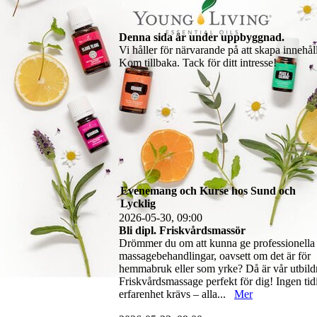
Denna sida är under uppbyggnad.
Vi håller för närvarande på att skapa innehål
Kom tillbaka. Tack för ditt intresse!
Evenemang och Kurse hos Sund och
Lycklig
2026-05-30, 09:00
Bli dipl. Friskvårdsmassör
Drömmer du om att kunna ge professionella
massagebehandlingar, oavsett om det är för
hemmabruk eller som yrke? Då är vår utbild
Friskvårdsmassage perfekt för dig! Ingen tid
erfarenhet krävs – alla...
Mer