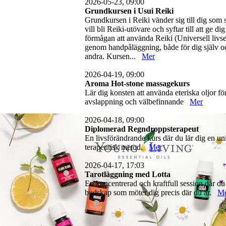
2026-05-23, 09:00
Grundkursen i Usui Reiki
Grundkursen i Reiki vänder sig till dig som 
vill bli Reiki-utövare och syftar till att ge dig
förmågan att använda Reiki (Universell livse
genom handpåläggning, både för dig själv o
andra. Kursen...
Mer
2026-04-19, 09:00
Aroma Hot-stone massagekurs
Lär dig konsten att använda eteriska oljor fö
avslappning och välbefinnande
Mer
2026-04-18, 09:00
Diplomerad Regndroppsterapeut
En livsförändrande kurs där du lär dig en un
terapeutisk metod.
Mer
2026-04-17, 17:03
Tarotläggning med Lotta
En koncentrerad och kraftfull session där du
budskap som möter dig precis där du är.
M