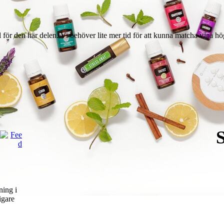
l för den här delen. Vi behöver lite mer tid för att kunna matcha våra hö
ning i
igare