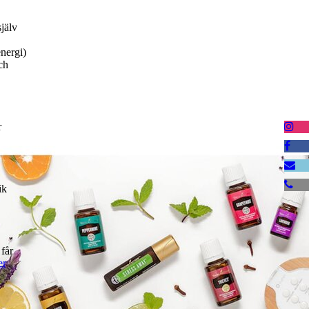
själv
nergi)
ch
r
ik
 får
er