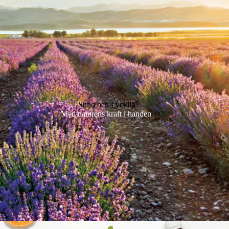
Sund och Lycklig
Med naturens kraft i handen