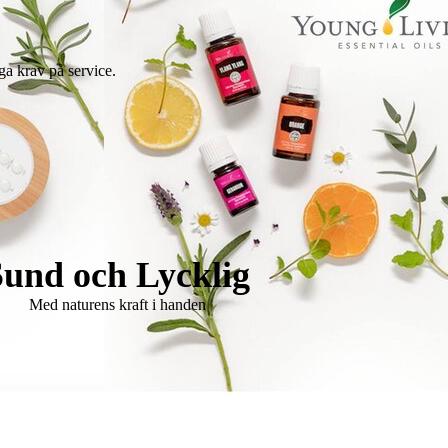
ga krav på service.
Sund och Lycklig
Med naturens kraft i handen