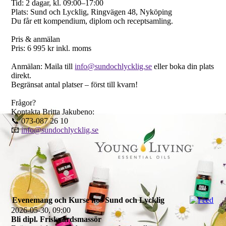
Tid: 2 dagar, kl. 09:00–17:00
Plats: Sund och Lycklig, Ringvägen 48, Nyköping
Du får ett kompendium, diplom och receptsamling.
Pris & anmälan
Pris: 6 995 kr inkl. moms
Anmälan: Maila till
info@sundochlycklig.se
eller boka din plats
direkt.
Begränsat antal platser – först till kvarn!
Frågor?
Kontakta Britta Jakubeno:
📞 073-087 26 10
📧
info@sundochlycklig.se
Evenemang och Kurse hos Sund och Lycklig
2026-05-30, 09:00
Bli dipl. Friskvårdsmassör