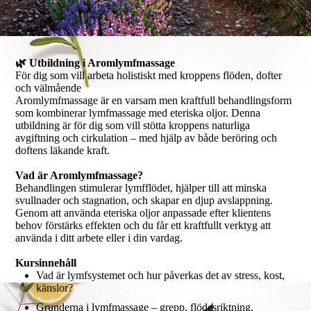
🌿 Utbildning i Aromlymfmassage
För dig som vill arbeta holistiskt med kroppens flöden, dofter
och välmående
Aromlymfmassage är en varsam men kraftfull behandlingsform
som kombinerar lymfmassage med eteriska oljor. Denna
utbildning är för dig som vill stötta kroppens naturliga
avgiftning och cirkulation – med hjälp av både beröring och
doftens läkande kraft.
Vad är Aromlymfmassage?
Behandlingen stimulerar lymfflödet, hjälper till att minska
svullnader och stagnation, och skapar en djup avslappning.
Genom att använda eteriska oljor anpassade efter klientens
behov förstärks effekten och du får ett kraftfullt verktyg att
använda i ditt arbete eller i din vardag.
Kursinnehåll
Vad är lymfsystemet och hur påverkas det av stress, kost,
känslor?
Grunderna i lymfmassage – grepp, flödesriktning,