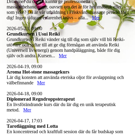
Drömmer du om att kunna ge professionella
massagebehandlingar, oavsett om det är för hemmabruk eller
som yrke? Då är vår utbildning i Friskvårdsmassage perfekt för
dig! Ingen tidigare erfarenhet krävs – alla...
Mer
2026-05-23, 09:00
Grundkursen i Usui Reiki
Grundkursen i Reiki vänder sig till dig som själv vill bli Reiki-
utövare och syftar till att ge dig förmågan att använda Reiki
(Universell livsenergi) genom handpåläggning, både för dig
själv och andra. Kursen...
Mer
2026-04-19, 09:00
Aroma Hot-stone massagekurs
Lär dig konsten att använda eteriska oljor för avslappning och
välbefinnande
Mer
2026-04-18, 09:00
Diplomerad Regndroppsterapeut
En livsförändrande kurs där du lär dig en unik terapeutisk
metod.
Mer
2026-04-17, 17:03
Tarotläggning med Lotta
En koncentrerad och kraftfull session där du får budskap som