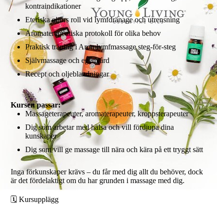
kontraindikationer
Eteriska oljors roll vid lymfdränage och utrensning
Aromaterapeutiska protokoll för olika behov
Praktisk träning i Aromlymfmassage steg-för-steg
Självmassage och egenvård
Recept och oljeblandningar
Kursen passar:
Massageterapeuter, aromaterapeuter, kroppsterapeuter
Dig som arbetar med hälsa och vill fördjupa dina
kunskaper
Dig som vill ge massage till nära och kära på ett tryggt sätt
Inga förkunskaper krävs – du får med dig allt du behöver, dock
är det fördelaktigt om du har grunden i massage med dig.
🗓️ Kursupplägg