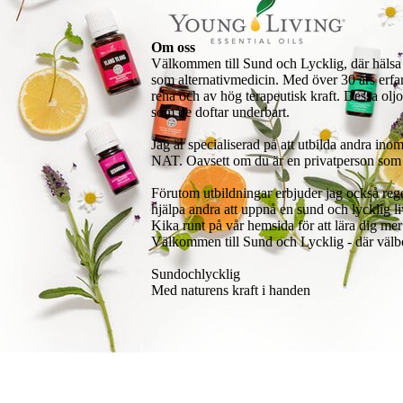
Om oss
Välkommen till Sund och Lycklig, där hälsa 
som alternativmedicin. Med över 30 års erfa
rena och av hög terapeutisk kraft. Dessa oljo
som de doftar underbart.
Jag är specialiserad på att utbilda andra 
NAT. Oavsett om du är en privatperson som vi
Förutom utbildningar erbjuder jag också rege
hjälpa andra att uppnå en sund och lycklig liv
Kika runt på vår hemsida för att lära dig mer
Välkommen till Sund och Lycklig - där välbe
Sundochlycklig
Med naturens kraft i handen