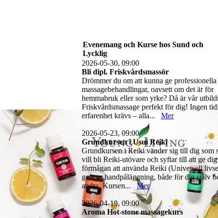
Evenemang och Kurse hos Sund och
Lycklig
2026-05-30, 09:00
Bli dipl. Friskvårdsmassör
Drömmer du om att kunna ge professionella
massagebehandlingar, oavsett om det är för
hemmabruk eller som yrke? Då är vår utbild
Friskvårdsmassage perfekt för dig! Ingen tid
erfarenhet krävs – alla...
Mer
2026-05-23, 09:00
Grundkursen i Usui Reiki
Grundkursen i Reiki vänder sig till dig som 
vill bli Reiki-utövare och syftar till att ge dig
förmågan att använda Reiki (Universell livse
genom handpåläggning, både för dig själv o
andra. Kursen...
Mer
2026-04-19, 09:00
Aroma Hot-stone massagekurs