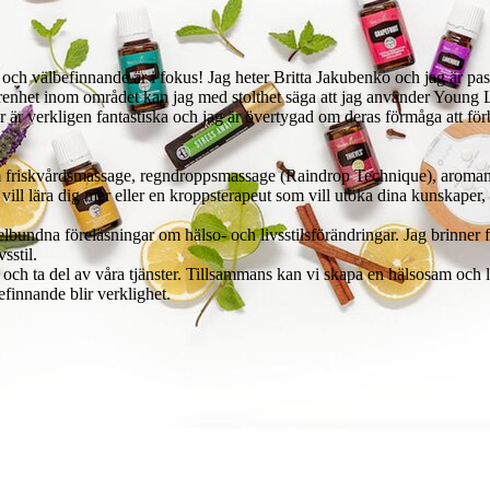
och välbefinnande är i fokus! Jag heter Britta Jakubenko och jag är pas
renhet inom området kan jag med stolthet säga att jag använder Young L
r är verkligen fantastiska och jag är övertygad om deras förmåga att för
inom friskvårdsmassage, regndroppsmassage (Raindrop Technique), aro
ll lära dig mer eller en kroppsterapeut som vill utöka dina kunskaper, 
lbundna föreläsningar om hälso- och livsstilsförändringar. Jag brinner
sstil.
 och ta del av våra tjänster. Tillsammans kan vi skapa en hälsosam och l
finnande blir verklighet.