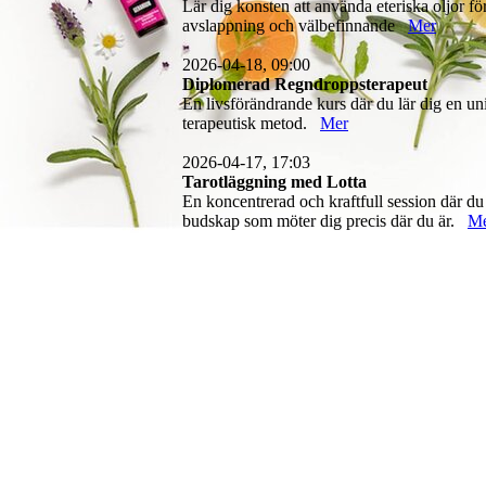
Lär dig konsten att använda eteriska oljor fö
avslappning och välbefinnande
Mer
2026-04-18, 09:00
Diplomerad Regndroppsterapeut
En livsförändrande kurs där du lär dig en un
terapeutisk metod.
Mer
2026-04-17, 17:03
Tarotläggning med Lotta
En koncentrerad och kraftfull session där du
budskap som möter dig precis där du är.
M