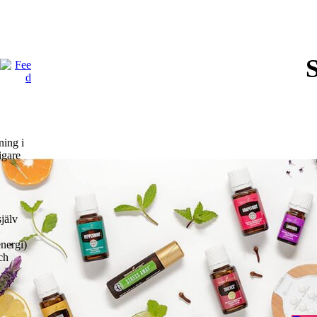
ning i
igare
själv
nergi)
ch