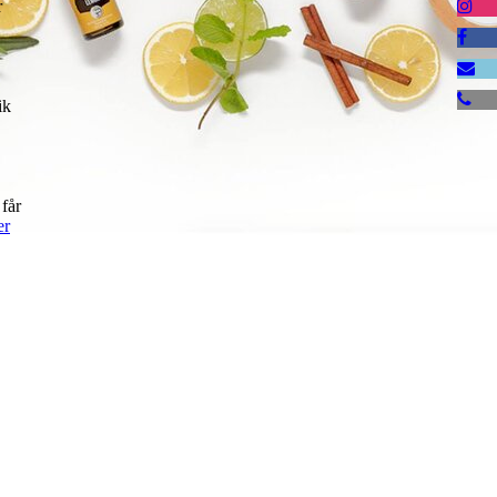
r
ik
 får
er