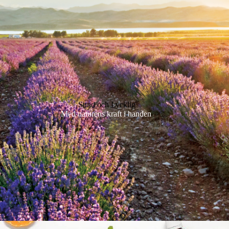
Sund och Lycklig
Med naturens kraft i handen