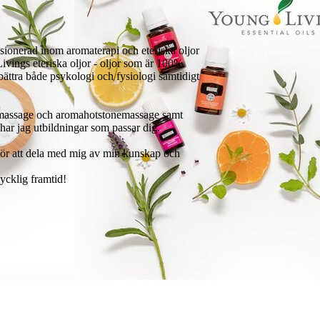
sionerad inom aromaterapi och eteriska oljor
ivings eteriska oljor - oljor som är 100%
bättra både psykologi och fysiologi samtidigt
mamassage och aromahotstonemassage samt
har jag utbildningar som passar dig.
 för att dela med mig av min kunskap och
ycklig framtid!