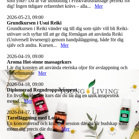
som yrke? Då är vår utbildning i Friskvårdsmassage perfekt för
dig! Ingen tidigare erfarenhet krävs – alla...
Mer
2026-05-23, 09:00
Grundkursen i Usui Reiki
Grundkursen i Reiki vänder sig till dig som själv vill bli Reiki-
utövare och syftar till att ge dig förmågan att använda Reiki
(Universell livsenergi) genom handpåläggning, både för dig
själv och andra. Kursen...
Mer
2026-04-19, 09:00
Aroma Hot-stone massagekurs
Lär dig konsten att använda eteriska oljor för avslappning och
välbefinnande
Mer
2026-04-18, 09:00
Diplomerad Regndroppsterapeut
En livsförändrande kurs där du lär dig en unik terapeutisk
metod.
Mer
2026-04-17, 17:03
Tarotläggning med Lotta
En koncentrerad och kraftfull session där du får budskap som
möter dig precis där du är.
Mer