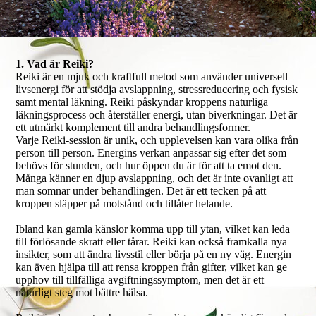
1. Vad är Reiki?
Reiki är en mjuk och kraftfull metod som använder universell
livsenergi för att stödja avslappning, stressreducering och fysisk
samt mental läkning. Reiki påskyndar kroppens naturliga
läkningsprocess och återställer energi, utan biverkningar. Det är
ett utmärkt komplement till andra behandlingsformer.
Varje Reiki-session är unik, och upplevelsen kan vara olika från
person till person. Energins verkan anpassar sig efter det som
behövs för stunden, och hur öppen du är för att ta emot den.
Många känner en djup avslappning, och det är inte ovanligt att
man somnar under behandlingen. Det är ett tecken på att
kroppen släpper på motstånd och tillåter helande.
Ibland kan gamla känslor komma upp till ytan, vilket kan leda
till förlösande skratt eller tårar. Reiki kan också framkalla nya
insikter, som att ändra livsstil eller börja på en ny väg. Energin
kan även hjälpa till att rensa kroppen från gifter, vilket kan ge
upphov till tillfälliga avgiftningssymptom, men det är ett
naturligt steg mot bättre hälsa.