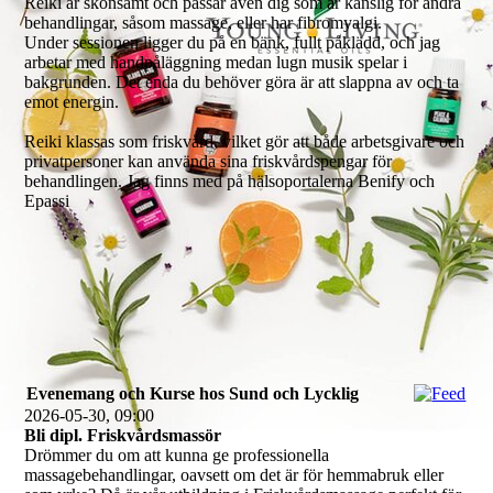
Reiki är skonsamt och passar även dig som är känslig för andra
behandlingar, såsom massage, eller har fibromyalgi.
Under sessionen ligger du på en bänk, fullt påklädd, och jag
arbetar med handpåläggning medan lugn musik spelar i
bakgrunden. Det enda du behöver göra är att slappna av och ta
emot energin.
Reiki klassas som friskvård, vilket gör att både arbetsgivare och
privatpersoner kan använda sina friskvårdspengar för
behandlingen. Jag finns med på hälsoportalerna Benify och
Epassi
Evenemang och Kurse hos Sund och Lycklig
2026-05-30, 09:00
Bli dipl. Friskvårdsmassör
Drömmer du om att kunna ge professionella
massagebehandlingar, oavsett om det är för hemmabruk eller