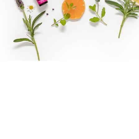
Benify
Epassi Logo_1