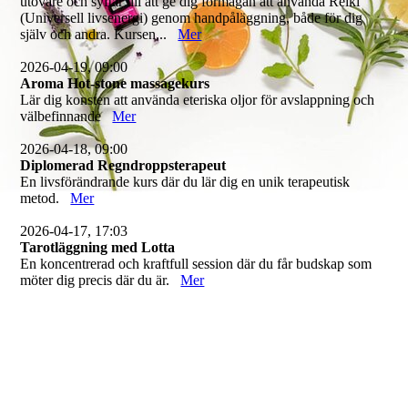
utövare och syftar till att ge dig förmågan att använda Reiki
(Universell livsenergi) genom handpåläggning, både för dig
själv och andra. Kursen...
Mer
2026-04-19, 09:00
Aroma Hot-stone massagekurs
Lär dig konsten att använda eteriska oljor för avslappning och
välbefinnande
Mer
2026-04-18, 09:00
Diplomerad Regndroppsterapeut
En livsförändrande kurs där du lär dig en unik terapeutisk
metod.
Mer
2026-04-17, 17:03
Tarotläggning med Lotta
En koncentrerad och kraftfull session där du får budskap som
möter dig precis där du är.
Mer