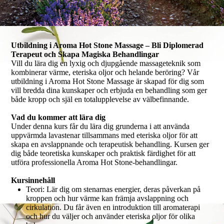
Utbildning i Aroma Hot Stone Massage – Bli Diplomerad
Terapeut och Skapa Magiska Behandlingar
Vill du lära dig en lyxig och djupgående massageteknik som
kombinerar värme, eteriska oljor och helande beröring? Vår
utbildning i Aroma Hot Stone Massage är skapad för dig som
vill bredda dina kunskaper och erbjuda en behandling som ger
både kropp och själ en totalupplevelse av välbefinnande.
Vad du kommer att lära dig
Under denna kurs får du lära dig grunderna i att använda
uppvärmda lavastenar tillsammans med eteriska oljor för att
skapa en avslappnande och terapeutisk behandling. Kursen ger
dig både teoretiska kunskaper och praktisk färdighet för att
utföra professionella Aroma Hot Stone-behandlingar.
Kursinnehåll
Teori: Lär dig om stenarnas energier, deras påverkan på
kroppen och hur värme kan främja avslappning och
cirkulation. Du får även en introduktion till aromaterapi
och hur du väljer och använder eteriska oljor för olika