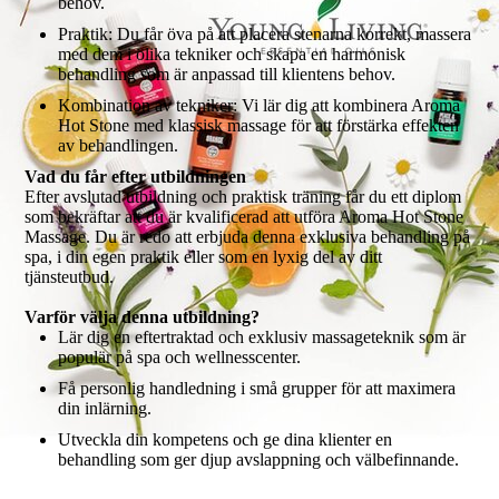
behov.
Praktik: Du får öva på att placera stenarna korrekt, massera
med dem i olika tekniker och skapa en harmonisk
behandling som är anpassad till klientens behov.
Kombination av tekniker: Vi lär dig att kombinera Aroma
Hot Stone med klassisk massage för att förstärka effekten
av behandlingen.
Vad du får efter utbildningen
Efter avslutad utbildning och praktisk träning får du ett diplom
som bekräftar att du är kvalificerad att utföra Aroma Hot Stone
Massage. Du är redo att erbjuda denna exklusiva behandling på
spa, i din egen praktik eller som en lyxig del av ditt
tjänsteutbud.
Varför välja denna utbildning?
Lär dig en eftertraktad och exklusiv massageteknik som är
populär på spa och wellnesscenter.
Få personlig handledning i små grupper för att maximera
din inlärning.
Utveckla din kompetens och ge dina klienter en
behandling som ger djup avslappning och välbefinnande.