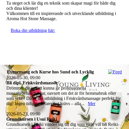
Ta steget och lär dig en teknik som skapar magi för både dig
och dina klienter!
Välkommen till en inspirerande och utvecklande utbildning i
Aroma Hot Stone Massage.
Boka din utbildning här:
Evenemang och Kurse hos Sund och Lycklig
2026-05-30, 09:00
Bli dipl. Friskvårdsmassör
Drömmer du om att kunna ge professionella
massagebehandlingar, oavsett om det är för hemmabruk eller
som yrke? Då är vår utbildning i Friskvårdsmassage perfekt för
dig! Ingen tidigare erfarenhet krävs – alla...
Mer
2026-05-23, 09:00
Grundkursen i Usui Reiki
Grundkursen i Reiki vänder sig till dig som själv vill bli Reiki-