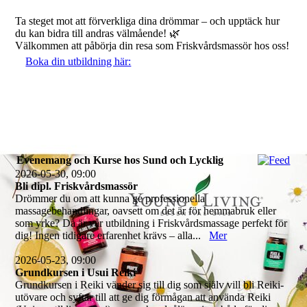
Ta steget mot att förverkliga dina drömmar – och upptäck hur
du kan bidra till andras välmående! 🌿
Välkommen att påbörja din resa som Friskvårdsmassör hos oss!
Boka din utbildning här:
Evenemang och Kurse hos Sund och Lycklig
2026-05-30, 09:00
Bli dipl. Friskvårdsmassör
Drömmer du om att kunna ge professionella
massagebehandlingar, oavsett om det är för hemmabruk eller
som yrke? Då är vår utbildning i Friskvårdsmassage perfekt för
dig! Ingen tidigare erfarenhet krävs – alla...
Mer
2026-05-23, 09:00
Grundkursen i Usui Reiki
Grundkursen i Reiki vänder sig till dig som själv vill bli Reiki-
utövare och syftar till att ge dig förmågan att använda Reiki