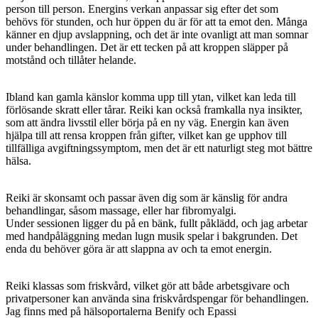
person till person. Energins verkan anpassar sig efter det som
behövs för stunden, och hur öppen du är för att ta emot den. Många
känner en djup avslappning, och det är inte ovanligt att man somnar
under behandlingen. Det är ett tecken på att kroppen släpper på
motstånd och tillåter helande.
Ibland kan gamla känslor komma upp till ytan, vilket kan leda till
förlösande skratt eller tårar. Reiki kan också framkalla nya insikter,
som att ändra livsstil eller börja på en ny väg. Energin kan även
hjälpa till att rensa kroppen från gifter, vilket kan ge upphov till
tillfälliga avgiftningssymptom, men det är ett naturligt steg mot bättre
hälsa.
Reiki är skonsamt och passar även dig som är känslig för andra
behandlingar, såsom massage, eller har fibromyalgi.
Under sessionen ligger du på en bänk, fullt påklädd, och jag arbetar
med handpåläggning medan lugn musik spelar i bakgrunden. Det
enda du behöver göra är att slappna av och ta emot energin.
Reiki klassas som friskvård, vilket gör att både arbetsgivare och
privatpersoner kan använda sina friskvårdspengar för behandlingen.
Jag finns med på hälsoportalerna Benify och Epassi