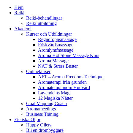
Hem
Reiki
Reiki-behandlingar
Reiki-utbildning
Akademi
Kurser och Utbildningar
Regndroppsmassage
Friskvårdsmassage
Aromlymfmassage
Aroma Hot Stone Massage Kurs
Aroma Massage
NAT & Stress Buster
Onlinekurser
AFT – Aroma Freedom Technique
Aromaterapi från grunden
Aromaterapi inom Hudvård
Lavendelns Magi
12 Magiska Nätter
Goal Mapping Coach
Aromameetings
Business Träning
Eteriska Oljor
Happy Oilers
Bli en drömbyggare