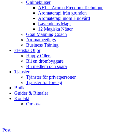
Onlinekurser
AFT – Aroma Freedom Technique
Aromaterapi från grunden
Aromaterapi inom Hudvård
Lavendelns Magi
12 Magiska Nätter
Goal Mapping Coach
Aromameetings
Business Träning
Eteriska Oljor
Happy Oilers
Bli en drömbyggare
Bli medlem och spara
Tjänster
Tjänster för privatpersoner
Tjänster för företag
Butik
Guider & Ritualer
Kontakt
Om oss
Post