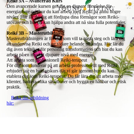
Reiki 3A – Avancerad Kurs
Den avancerade kursen ger dig en djupare förståelse för
energiarbete och hur du kan arbeta med Reiki på ännu högre
nivåer. Här lär du dig att fördjupa dina förmågor som Reiki-
utövare och hur du kan hjälpa andra att nå sina fulla potentialer.
Reiki 3B – Masterutbildning
Masterutbildningen är för dig som vill ta nästa steg och lära dig
att undervisa Reiki och ge vidare helande till andra. Här lär du
dig även tekniker för personlig transformation och hur du kan
arbeta på en mycket djupare nivå med energin.
Att arbeta som professionell Reiki-terapeut
För dig som funderar på att arbeta professionellt med Reiki
erbjuder jag en heldagskurs där vi går igenom hur du kan
etablera dig som Reiki-terapeut. Du får lära dig att arbeta med
klienter, hantera olika situationer och bygga en hållbar och etisk
praktik.
Boka din utbildning
här: