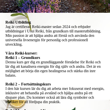
Reiki Utbilding
Jag är certifierad Reiki-master sedan 2024 och erbjuder
utbildningar i Usui Reiki, från grundkurs till masterutbildning.
Min passion är att hjälpa andra att förstå och använda den
universella livsenergin för personlig och professionell
utveckling.
Våra Reiki-kurser:
Reiki 1 – Grundkurs
Denna kurs ger dig en grundläggande förståelse för Reiki och
lär dig att kanalisera energin för dig själv och andra. Det är en
möjlighet att börja din egen healingresa och stärka din inre
balans.
Reiki 2 – Fortsättningskurs
I den här kursen lär du dig att arbeta mer fokuserat med energin,
inklusive att behandla på avstånd och hjälpa andra på ett
djupare plan. Du kommer också att lära dig symboler och
tekniker för att fördjupa din praktik.