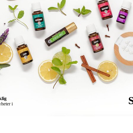
lig
yheter i