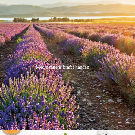
Sund och Lycklig
Med naturens kraft i handen