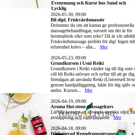
Evenemang och Kurse hos Sund och
Lycklig
2026-05-30, 09:00
Bli dipl. Friskvårdsmassör
Drömmer du om att kunna ge professionella
massagebehandlingar, oavsett om det är för
hemmabruk eller som yrke? Då är vår utbild
Friskvårdsmassage perfekt för dig! Ingen tid
erfarenhet krävs – alla...
Mer
2026-05-23, 09:00
Grundkursen i Usui Reiki
Grundkursen i Reiki vänder sig till dig som 
vill bli Reiki-utövare och syftar till att ge dig
förmågan att använda Reiki (Universell livse
genom handpåläggning, både för dig själv o
andra. Kursen...
Mer
2026-04-19, 09:00
Aroma Hot-stone massagekurs
Lär dig konsten att använda eteriska oljor fö
avslappning och välbefinnande
Mer
2026-04-18, 09:00
Diplomerad Regndroppsterapeut