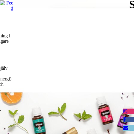
ning i
igare
själv
nergi)
ch
r