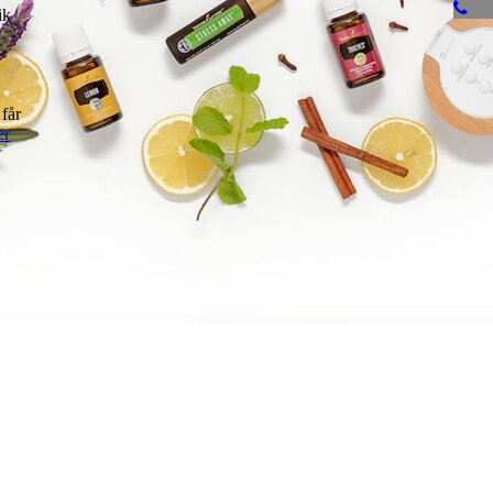
ik
 får
er