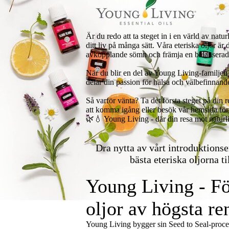
Är du redo att ta steget in i en värld av na
ditt liv på många sätt. Våra eteriska oljor ä
avkopplande sömn och främja en balanserad s
När du blir en del av Young Living-familjen f
delar din passion för hälsa och välbefinnand
Så varför vänta? Ta det första steget på din
att komma igång eller besök vår hemsida för
🌿💧 Young Living - där din resa mot naturl
Dra nytta av vårt introduktions
bästa eteriska oljorna ti
Young Living - Fö
oljor av högsta re
Young Living bygger sin Seed to Seal-proces