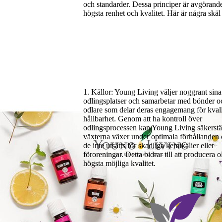
och standarder. Dessa principer är avgörande f
högsta renhet och kvalitet. Här är några skäl t
1. Källor: Young Living väljer noggrant sina
odlingsplatser och samarbetar med bönder o
odlare som delar deras engagemang för kvali
hållbarhet. Genom att ha kontroll över
odlingsprocessen kan Young Living säkerstäl
växterna växer under optimala förhållanden 
de inte utsätts för skadliga kemikalier eller
föroreningar. Detta bidrar till att producera o
högsta möjliga kvalitet.