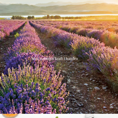
Sund och Lycklig
Med naturens kraft i handen