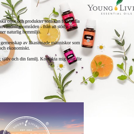
riska oljor och produkter som kan förvandla
a användningsområden - från att stödja en
mer naturlig hemmiljö.
l en gemenskap av likasinnade människor som
 och ekonomiskt.
 själv och din familj. Kontakta mig idag för