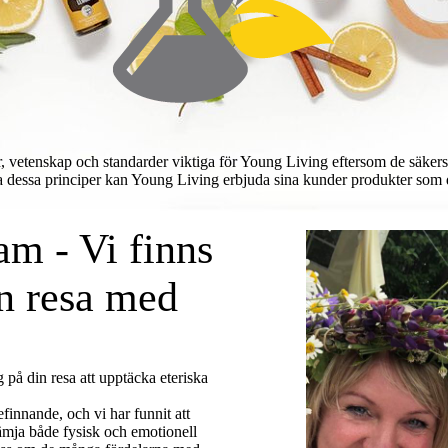
vetenskap och standarder viktiga för Young Living eftersom de säkerställ
ja dessa principer kan Young Living erbjuda sina kunder produkter som de
am - Vi finns
in resa med
g på din resa att upptäcka eteriska
efinnande, och vi har funnit att
 främja både fysisk och emotionell