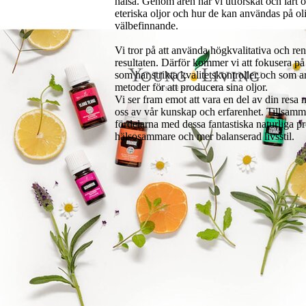
hälsa. Genom åren har vi utforskat och lärt
eteriska oljor och hur de kan användas på olik
välbefinnande.
Vi tror på att använda högkvalitativa och rena
resultaten. Därför kommer vi att fokusera på 
som har strikta kvalitetskontroller och som a
metoder för att producera sina oljor.
Vi ser fram emot att vara en del av din resa 
oss av vår kunskap och erfarenhet. Tillsam
fördelarna med dessa fantastiska naturliga p
hälsosammare och mer balanserad livsstil.