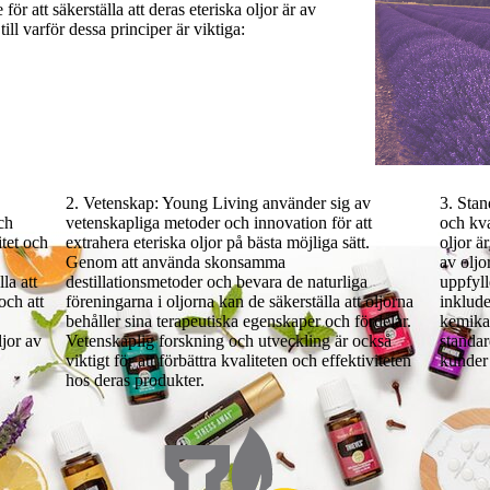
ör att säkerställa att deras eteriska oljor är av
ill varför dessa principer är viktiga:
2. Vetenskap: Young Living använder sig av
3. Stan
ch
vetenskapliga metoder och innovation för att
och kva
tet och
extrahera eteriska oljor på bästa möjliga sätt.
oljor ä
Genom att använda skonsamma
av oljo
la att
destillationsmetoder och bevara de naturliga
uppfyll
och att
föreningarna i oljorna kan de säkerställa att oljorna
inkluder
behåller sina terapeutiska egenskaper och fördelar.
kemikal
ljor av
Vetenskaplig forskning och utveckling är också
standar
viktigt för att förbättra kvaliteten och effektiviteten
kunder 
hos deras produkter.