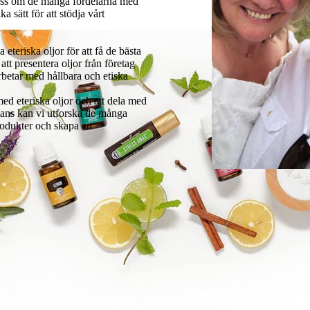
 oss om de många fördelarna med
a sätt för att stödja vårt
 eteriska oljor för att få de bästa
att presentera oljor från företag
rbetar med hållbara och etiska
med eteriska oljor och att dela med
mans kan vi utforska de många
rodukter och skapa en