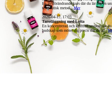
En livsförändrande kurs där du lär dig en un
terapeutisk metod.
Mer
2026-04-17, 17:03
Tarotläggning med Lotta
En koncentrerad och kraftfull session där du
budskap som möter dig precis där du är.
M