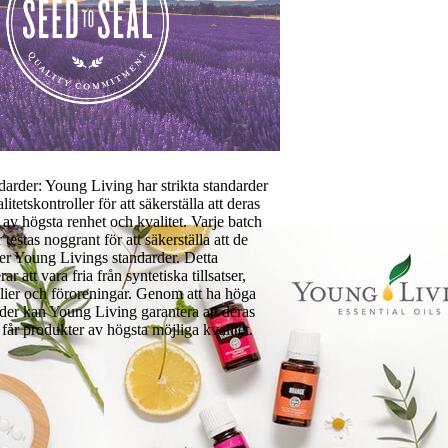
darder: Young Living har strikta standarder
litetskontroller för att säkerställa att deras
r av högsta renhet och kvalitet. Varje batch
r testas noggrant för att säkerställa att de
er Young Livings standarder. Detta
ar att vara fria från syntetiska tillsatser,
ier och föroreningar. Genom att ha höga
der kan Young Living garantera att deras
får produkter av högsta möjliga kvalitet.