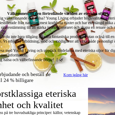
Välkommen till den förtrollande världen av eteriska oljor!
turlig välbefinnande och hälsa? Young Living erbjuder högkvalitativa ete
r destillerade från naturens mest kraftfulla växter och har en mängd olik
innesstämning till att stärka immunförsvaret och skapa en renare och 
år du inte bara tillgång till våra fantastiska produkter, utan också til
e. Vi erbjuder utbildning, stöd och möjligheter att växa både personligt
 resa med Young Living och upptäck fördelarna med eteriska oljor för dig
 mer information.
ig hälsa och välbefinnande börjar! 💧🌿
erbjudande och beställ de
Kom igång här
ll 24 % billigare
rstklassiga eteriska
nhet och kvalitet
s på tre huvudsakliga principer: källor, vetenskap