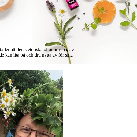
er att deras eteriska oljor är rena, av
 kan lita på och dra nytta av för sina