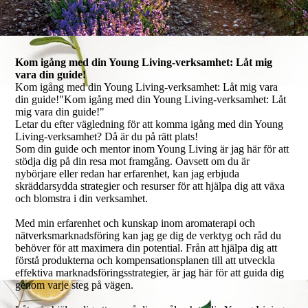
Kom igång med din Young Living-verksamhet: Låt mig
vara din guide!
Kom igång med din Young Living-verksamhet: Låt mig vara
din guide!"Kom igång med din Young Living-verksamhet: Låt
mig vara din guide!"
Letar du efter vägledning för att komma igång med din Young
Living-verksamhet? Då är du på rätt plats!
Som din guide och mentor inom Young Living är jag här för att
stödja dig på din resa mot framgång. Oavsett om du är
nybörjare eller redan har erfarenhet, kan jag erbjuda
skräddarsydda strategier och resurser för att hjälpa dig att växa
och blomstra i din verksamhet.
Med min erfarenhet och kunskap inom aromaterapi och
nätverksmarknadsföring kan jag ge dig de verktyg och råd du
behöver för att maximera din potential. Från att hjälpa dig att
förstå produkterna och kompensationsplanen till att utveckla
effektiva marknadsföringsstrategier, är jag här för att guida dig
genom varje steg på vägen.