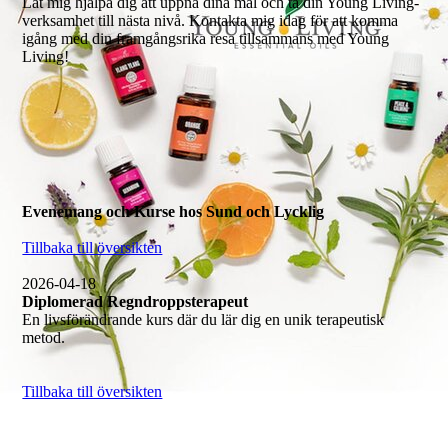
Låt mig hjälpa dig att uppnå dina mål och ta din Young Living-
verksamhet till nästa nivå. Kontakta mig idag för att komma
igång med din framgångsrika resa tillsammans med Young
Living!
Evenemang och Kurse hos Sund och Lycklig
Tillbaka till översikten
2026-04-18
Diplomerad Regndroppsterapeut
En livsförändrande kurs där du lär dig en unik terapeutisk
metod.
Tillbaka till översikten