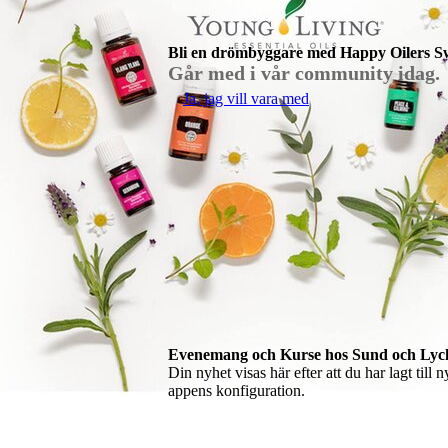
Bli en drömbyggare med Happy Oilers 
Går med i vår community idag
Ja, jag vill vara med
Evenemang och Kurse hos Sund och Lyck
Din nyhet visas här efter att du har lagt till n
appens konfiguration.