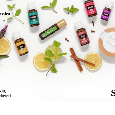
Sweden
.
lig
yheter i