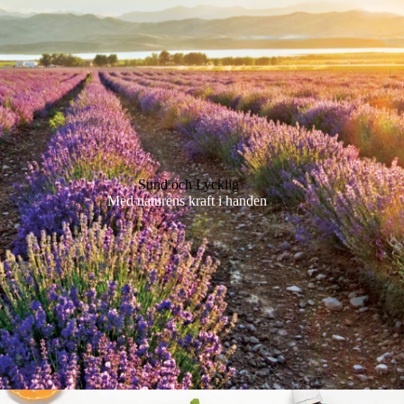
Sund och Lycklig
Med naturens kraft i handen