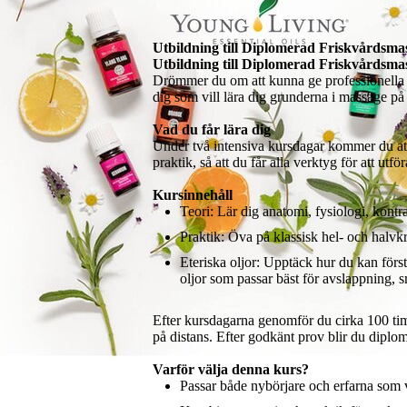
Utbildning till Diplomerad Friskvårdsma
Utbildning till Diplomerad Friskvårdsmas
Drömmer du om att kunna ge professionella 
dig som vill lära dig grunderna i massage på e
Vad du får lära dig
Under två intensiva kursdagar kommer du at
praktik, så att du får alla verktyg för att u
Kursinnehåll
Teori: Lär dig anatomi, fysiologi, kont
Praktik: Öva på klassisk hel- och halvk
Eteriska oljor: Upptäck hur du kan först
oljor som passar bäst för avslappning, s
Efter kursdagarna genomför du cirka 100 timm
på distans. Efter godkänt prov blir du diplom
Varför välja denna kurs?
Passar både nybörjare och erfarna som v