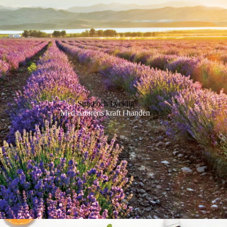
Sund och Lycklig
Med naturens kraft i handen