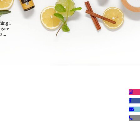
ning i
igare
a...