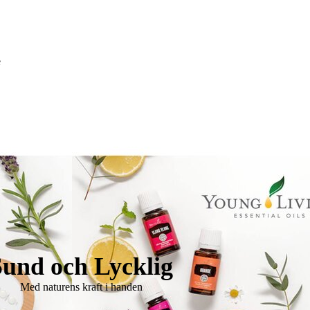
e
Sund och Lycklig
Med naturens kraft i handen