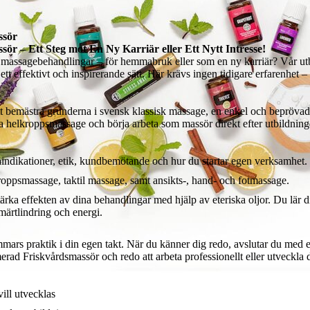
ssör
sör – Ett Steg mot En Ny Karriär eller Ett Nytt Intresse!
massagebehandlingar – för hemmabruk eller som en ny karriär? Vår utbi
tt effektivt och inspirerande sätt. Här krävs ingen tidigare erfarenhet – 
t bemästra grunderna i svensk klassisk massage, en enkel och bepröva
tföra helkroppsmassage och börja arbeta som massör direkt efter utbildning
raindikationer, etik, kundbemötande och hur du startar egen verksamhet.
roppsmassage, taktil massage, samt ansikts-, hand- och fotmassage.
ärka effekten av dina behandlingar med hjälp av eteriska oljor. Du lär d
märtlindring och energi.
ars praktik i din egen takt. När du känner dig redo, avslutar du med e
erad Friskvårdsmassör och redo att arbeta professionellt eller utveckla di
ill utvecklas