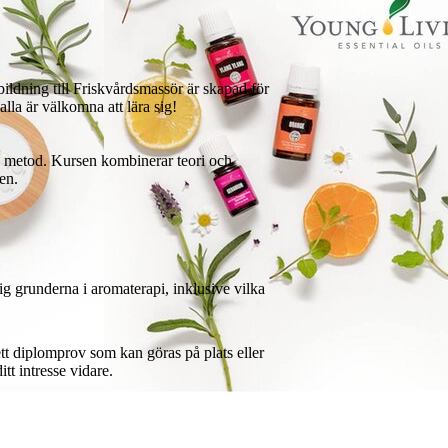
ldning till Friskvårdsmassör är skapad för
alla är välkomna att lära sig!
d metod. Kursen kombinerar teori och
en.
ig grunderna i aromaterapi, inklusive vilka
tt diplomprov som kan göras på plats eller
tt intresse vidare.