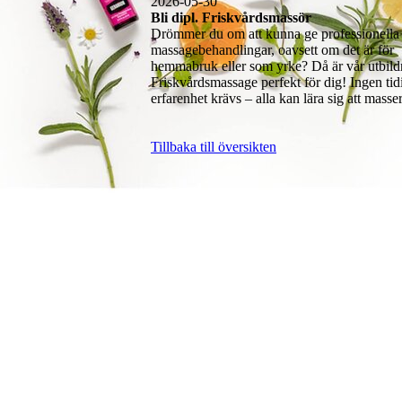
2026-05-30
Bli dipl. Friskvårdsmassör
Drömmer du om att kunna ge professionella
massagebehandlingar, oavsett om det är för
hemmabruk eller som yrke? Då är vår utbild
Friskvårdsmassage perfekt för dig! Ingen tid
erfarenhet krävs – alla kan lära sig att masser
Tillbaka till översikten