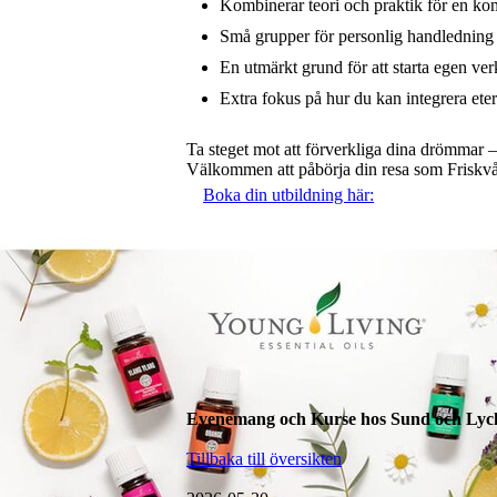
Kombinerar teori och praktik för en kom
Små grupper för personlig handledning
En utmärkt grund för att starta egen ver
Extra fokus på hur du kan integrera eter
Ta steget mot att förverkliga dina drömmar 
Välkommen att påbörja din resa som Friskvå
Boka din utbildning här:
Evenemang och Kurse hos Sund och Lyck
Tillbaka till översikten